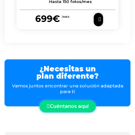
Hasta 150 fotos/mes
699€
/MES
¿Necesitas un
plan diferente?
Vamos juntos encontrar una solución adaptada
para tí
Cuéntanos aquí