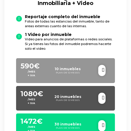
Inmobiliaria + Video
Reportaje completo del inmueble
Fotos de todas las estancias del inmueble, tanto de
areas externas cuanto de las internas.
1 Video por inmueble
Video para anuncios de plataformas o redes sociales.
Si ya tienes las fotos del inmueble podremos hacerte
solo el video.
590€
10 inmuebles
/MES
PLAN DE 12 MESES
+ IVA
1080€
20 inmuebles
/MES
PLAN DE 12 MESES
+ IVA
1472€
30 inmuebles
/MES
PLAN DE 12 MESES
+ IVA