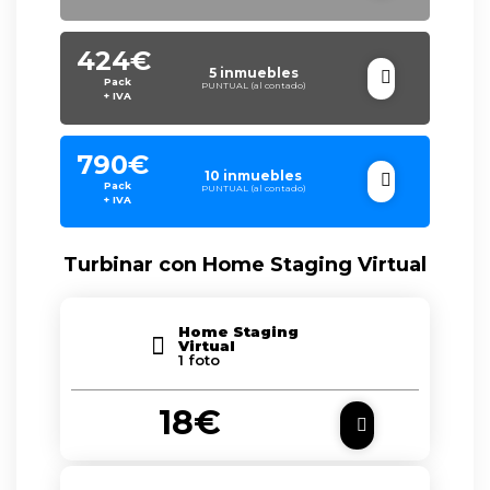
424€
5 inmuebles
Pack
PUNTUAL (al contado)
+ IVA
790€
10 inmuebles
Pack
PUNTUAL (al contado)
+ IVA
Turbinar con Home Staging Virtual
Home Staging
Virtual
1 foto
18€